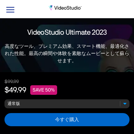
ナ
ビ
ゲ
ー
VideoStudio Ultimate 2023
シ
ョ
高度なツール、プレミアム効果、スマート機能、最適化さ
ン
れた性能。最高の瞬間や体験を素敵なムービーとして蘇ら
の
せます。
切
り
替
$99.99
え
$49.99
SAVE 50%
今すぐ購入