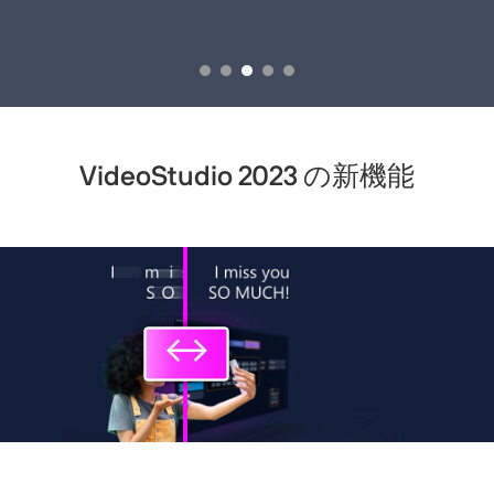
VideoStudio 2023 の
新機能
↔
↔