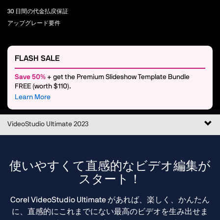
30 日間の代金払戻保証
アップグレード要件
FLASH SALE
Save 50%
+ get the Premium Slideshow Template Bundle
FREE (worth $110).
Learn More
ナ
VideoStudio Ultimate 2023
ビ
ゲ
ー
使いやすくて直感的なビデオ編集が
シ
スタート！
ョ
ン
Corel VideoStudio Ultimate があれば、楽しく、かんたん
の
に、直感的にこれまでにない最高のビデオを生み出せま
切