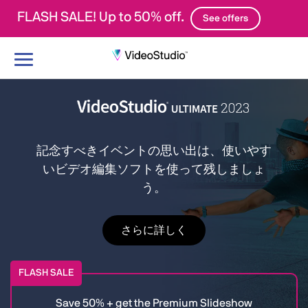
FLASH SALE! Up to 50% off.
See offers
ナ
ビ
ゲ
ー
シ
ョ
記念すべきイベントの思い出は、使いやす
ン
いビデオ編集ソフトを使って残しましょ
の
う。
切
り
替
さらに詳しく
え
FLASH SALE
Save 50% + get the Premium Slideshow