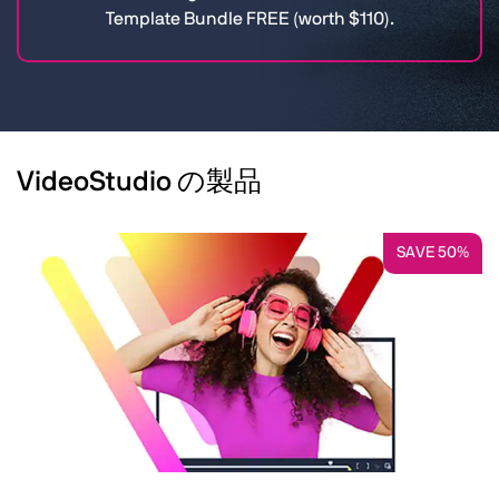
Template Bundle FREE (worth $110).
VideoStudio の製品
SAVE 50%