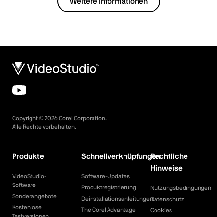
Weitere Informationen
Copyright ©
2026
Corel Corporation.
Alle Rechte vorbehalten.
Produkte
Schnellverknüpfungen
Rechtliche
Hinweise
VideoStudio-
Software-Updates
Software
Produktregistrierung
Nutzungsbedingungen
Sonderangebote
Deinstallationsanleitungen
Datenschutz
Kostenlose
The Corel Advantage
Cookies
Testversionen