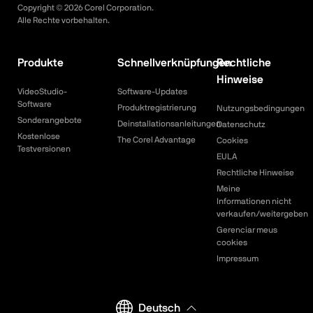
Copyright ©
2026
Corel Corporation.
Alle Rechte vorbehalten.
Produkte
Schnellverknüpfungen
Rechtliche
Hinweise
VideoStudio-
Software-Updates
Software
Produktregistrierung
Nutzungsbedingungen
Sonderangebote
Deinstallationsanleitungen
Datenschutz
Kostenlose
The Corel Advantage
Cookies
Testversionen
EULA
Rechtliche Hinweise
Meine
Informationen nicht
verkaufen/weitergeben
Gerenciar meus
cookies
Impressum
Deutsch