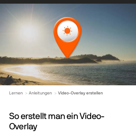
Lernen
Anleitungen
Video-Overlay erstellen
So erstellt man ein Video-
Overlay