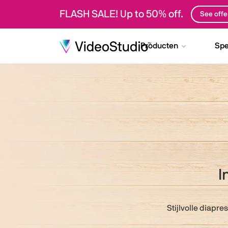
FLASH SALE! Up to 50% off.
See offe
Producten
Spe
I
Stijlvolle diapr