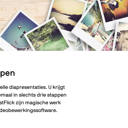
ppen
le diapresentaties. U krijgt
emaal in slechts drie stappen
astFlick zijn magische werk
videobewerkingssoftware.