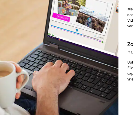
Met
soc
Vid
ve
Zo
he
Upl
Fli
exp
vri