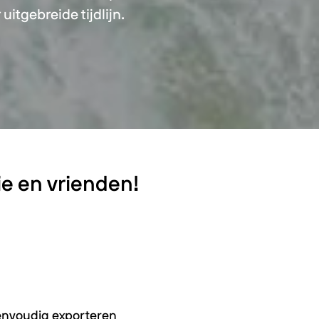
itgebreide tijdlijn.
ie en vrienden!
nvoudig exporteren