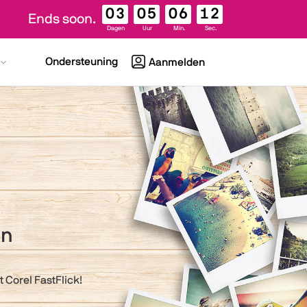
03
05
06
10
Ends soon.
Dagen
Uur
Min.
Sec.
Ondersteuning
Aanmelden
en
 Corel FastFlick!