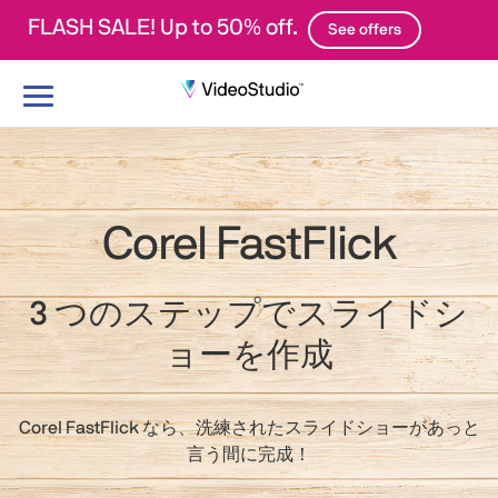
FLASH SALE! Up to 50% off.
See offers
ナ
ビ
ゲ
ー
シ
ョ
Corel FastFlick
ン
の
切
3 つのステップでスライドシ
り
ョーを作成
替
え
Corel FastFlick なら、洗練されたスライドショーがあっと
言う間に完成！