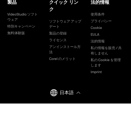
製品
クイック リン
法的情報
ク
VideoStudio ソフト
使用条件
ウェア
プライバシー
ソフトウェア アップ
特別キャンペーン
デート
Cookie
無料体験版
製品の登録
EULA
ライセンス
法的情報
アンインストール方
私の情報を販売 / 共
法
有しません
Corel のメリット
私の Cookie を管理
します
Imprint
日本語