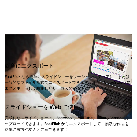
や友人と共有
簡単にエクスポート
FastFlick なら簡単にスライドショーをソーシャル メディアに、または
一般的なファイル形式でエクスポートできます。また、VideoStudio に
エクスポートして編集したり、カスタマイズしたりできます。
スライドショーを Web で使用
完成したスライドショーは、Facebook、YouTube、Flickr、Vimeo にア
ップロードできます。FastFlick からエクスポートして、素敵な作品を
簡単に家族や友人と共有できます！