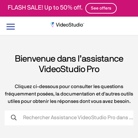
FLASH SALE! Up to 50% off.
See offers
Basculer
le
mode
de
navigation
Bienvenue dans l’assistance
VideoStudio Pro
Cliquez ci-dessous pour consulter les questions
fréquemment posées, la documentation et d'autres outils
utiles pour obtenir les réponses dont vous avez besoin.