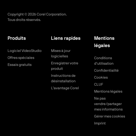
Copyright ©
2026
Corel Corporation.
Tous droits réservés.
Produits
Liens rapides
Mentions
légales
Logiciel VideoStudio
Mises à jour
logicielles
Offres spéciales
Conditions
Enregistrer votre
d’utilisation
Essais gratuits
produit
Confidentialité
Instructions de
Cookies
désinstallation
CLUF
L’avantage Corel
Mentions légales
Ne pas
vendre/partager
mes informations
Gérer mes cookies
Imprint