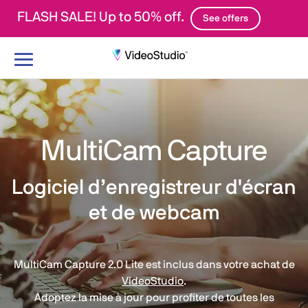
FLASH SALE! Up to 50% off.
See offers
Basculer
le
mode
de
navigation
MultiCam Capture
Logiciel d’enregistreur d'écran
et de webcam
MultiCam Capture 2.0 Lite est inclus dans votre achat de
VideoStudio
.
Adoptez la mise à jour pour profiter de toutes les