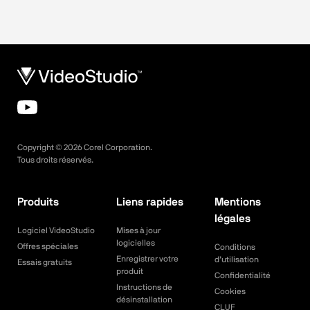
Copyright ©
2026
Corel Corporation.
Tous droits réservés.
Produits
Liens rapides
Mentions
légales
Logiciel VideoStudio
Mises à jour
logicielles
Offres spéciales
Conditions
Enregistrer votre
d’utilisation
Essais gratuits
produit
Confidentialité
Instructions de
Cookies
désinstallation
CLUF