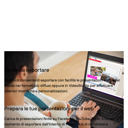
Condividi le tue presentazioni
fotografiche con parenti e
amici!
Facile da esportare
FastFlick consente di esportare con facilità le presentazioni sui social
media nei formati più diffusi oppure in VideoStudio per effettuare
ulteriori modifiche e personalizzazioni.
Prepara le tue presentazioni per il web
Carica le presentazioni finite su Facebook, YouTube, Flickr o Vimeo. È il
momento di esportare dall’interno di FastFlick e di condividere