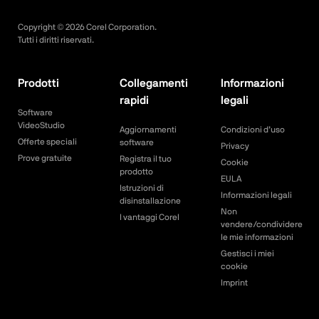
Copyright ©
2026
Corel Corporation.
Tutti i diritti riservati.
Prodotti
Collegamenti
Informazioni
rapidi
legali
Software
VideoStudio
Aggiornamenti
Condizioni d’uso
Offerte speciali
software
Privacy
Prove gratuite
Registra il tuo
Cookie
prodotto
EULA
Istruzioni di
Informazioni legali
disinstallazione
Non
I vantaggi Corel
vendere/condividere
le mie informazioni
Gestisci i miei
cookie
Imprint